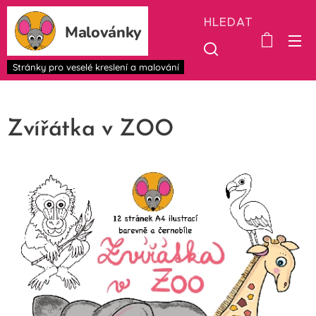
HLEDAT
Malovánky
Stránky pro veselé kreslení a malování
Zvířátka v ZOO