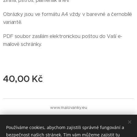
žirafa, pštros, plameňák a lev.
Obrázky jsou ve formátu A4 vždy v barevné a černobílé
variantě.
PDF soubor zasílám elektronickou poštou do Vaší e-
mailové schránky.
40,00
Kč
www.malovanky.eu
Cookies
Měna
Používáme cookies, abychom zajistili správné fungování a
CZK Kč
EUR €
bezpečnost našich stránek. Tím vám můžeme zajistit tu