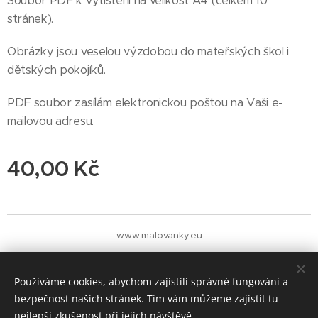
Soubor PDF k vytištění na velikost A4 (celkem 10
stránek).
Obrázky jsou veselou výzdobou do mateřských škol i
dětských pokojíků.
PDF soubor zasílám elektronickou poštou na Vaši e-
mailovou adresu.
40,00
Kč
www.malovanky.eu
Cookies
Měna
Používáme cookies, abychom zajistili správné fungování a
CZK Kč
EUR €
bezpečnost našich stránek. Tím vám můžeme zajistit tu
nejlepší zkušenost při jejich návštěvě.