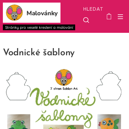
HLEDAT
Malovánky
Stránky pro veselé kreslení a malování
Vodnické šablony