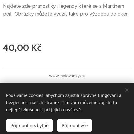
Najdete zde pranostiky i legendy které se s Martinem
pojí. Obrázky můžete využít také pro výzdobu do oken.
40,00
Kč
www.malovanky.eu
Cookies
Měna
Používáme cookies, abychom zajistili správné fungování a
CZK Kč
EUR €
bezpečnost našich stránek. Tím vám můžeme zajistit tu
nejlepší zkušenost při jejich návštěvě.
Do košíku
Přijmout nezbytné
Přijmout vše