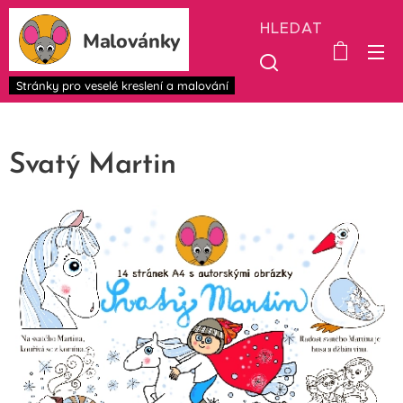
HLEDAT
Malovánky
Stránky pro veselé kreslení a malování
Svatý Martin