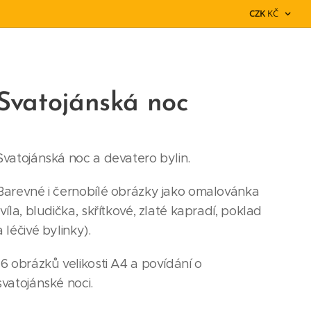
CZK
KČ
Svatojánská noc
Svatojánská noc a devatero bylin.
Barevné i černobílé obrázky jako omalovánka
(víla, bludička, skřítkové, zlaté kapradí, poklad
a léčivé bylinky).
16 obrázků velikosti A4 a povídání o
svatojánské noci.