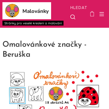
HLEDAT
Malovánky
Stránky pro veselé kreslení a malování
Omalovánkové značky -
Beruška