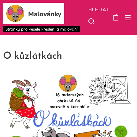
HLEDAT
Malovánky
Stránky pro veselé kreslení a malování
O kůzlátkách