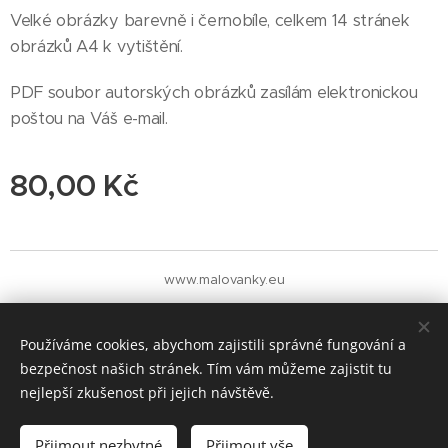
Velké obrázky barevně i černobíle, celkem 14 stránek
obrázků A4 k vytištění.
PDF soubor autorských obrázků zasílám elektronickou
poštou na Váš e-mail.
80,00
Kč
www.malovanky.eu
Cookies
Měna
Používáme cookies, abychom zajistili správné fungování a
CZK Kč
EUR €
bezpečnost našich stránek. Tím vám můžeme zajistit tu
nejlepší zkušenost při jejich návštěvě.
Do košíku
Přijmout nezbytné
Přijmout vše