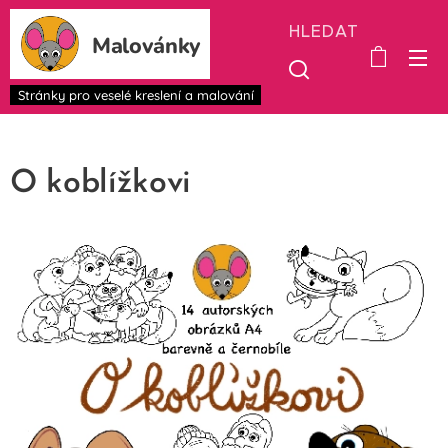
HLEDAT
Malovánky
Stránky pro veselé kreslení a malování
O koblížkovi