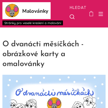
HLEDAT
Malovánky
Stránky pro veselé kreslení a malování
O dvanácti měsíčkách -
obrázkové karty a
omalovánky