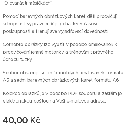
''O dvanácti měsíčkách''.
Pomocí barevných obrázkových karet děti procvičují
schopnost vyprávění děje pohádky v časové
posloupnosti a trénují své vyjadřovací dovednosti.
Černobílé obrázky lze využít v podobě omalovánek k
procvičování jemné motoriky a trénování správného
úchopu tužky.
Soubor obsahuje sedm černobílých omalovánek formátu
A5 a sedm barevných obrázkových karet formátu A6.
Kolekce obrázků je v podobě PDF souboru a zasílám je
elektronickou poštou na Vaší e-mailovou adresu.
40,00
Kč