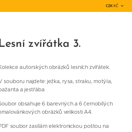
CZK
KČ
Lesní zvířátka 3.
Kolekce autorských obrázků lesních zvířátek.
V souboru najdete: ježka, rysa, straku, motýla,
bažanta a jestřába
Soubor obsahuje 6 barevných a 6 černobílých
omalovánkových obrázků velikosti A4.
PDF soubor zasílám elektronickou poštou na