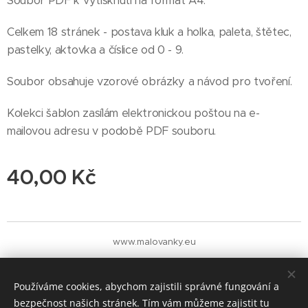
Soubor PDF k vytisknutí na formát A4.
Celkem 18 stránek - postava kluk a holka, paleta, štětec,
pastelky, aktovka a číslice od 0 - 9.
Soubor obsahuje vzorové obrázky a návod pro tvoření.
Kolekci šablon zasílám elektronickou poštou na e-
mailovou adresu v podobě PDF souboru.
40,00
Kč
www.malovanky.eu
Cookies
Měna
Používáme cookies, abychom zajistili správné fungování a
CZK Kč
EUR €
bezpečnost našich stránek. Tím vám můžeme zajistit tu