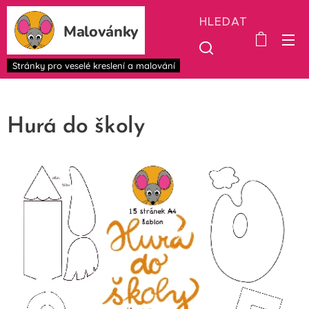
HLEDAT
Malovánky
Stránky pro veselé kreslení a malování
Hurá do školy