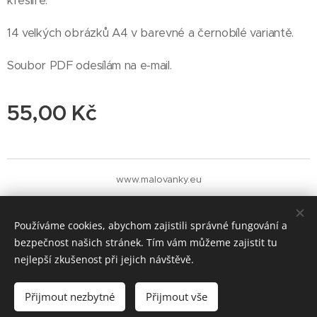
kreslíře.
14 velkých obrázků A4 v barevné a černobílé variantě.
Soubor PDF odesílám na e-mail.
55,00
Kč
www.malovanky.eu
Cookies
Měna
Používáme cookies, abychom zajistili správné fungování a
CZK Kč
EUR €
bezpečnost našich stránek. Tím vám můžeme zajistit tu
nejlepší zkušenost při jejich návštěvě.
Do košíku
Přijmout nezbytné
Přijmout vše