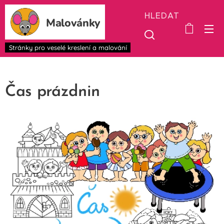
HLEDAT
Malovánky
Stránky pro veselé kreslení a malování
Čas prázdnin