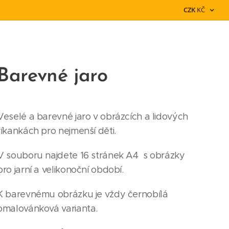
CZK
KČ
Barevné jaro
Veselé a barevné jaro v obrázcích a lidových
říkankách pro nejmenší děti.
V souboru najdete 16 stránek A4 s obrázky
pro jarní a velikonoční období.
K barevnému obrázku je vždy černobílá
omalovánková varianta.