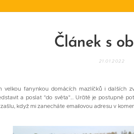
Článek s ob
21.01.2022
m velkou fanynkou domácích mazlíčků i dalších zví
ředstavit a poslat "do světa"... Určitě je postupně 
zašlu, když mi zanecháte emailovou adresu v komen