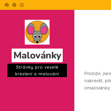
Malovánky
Stránky pro veselé
Protože jse
kreslení a malování
nakreslit, p
omalovánky 