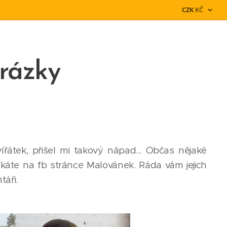
CZK
KČ
rázky
řátek, přišel mi takový nápad... Občas nějaké
potkáte na fb stránce Malovánek. Ráda vám jejich
táři.